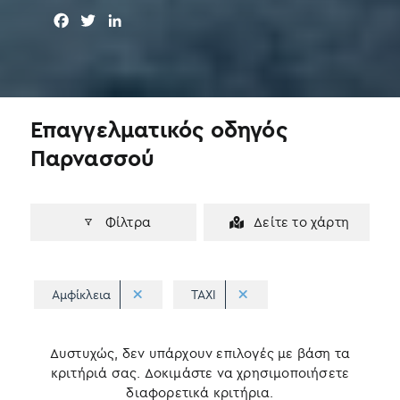
F
T
L
a
w
i
c
i
n
e
t
k
b
t
e
o
e
d
Επαγγελματικός οδηγός
o
r
I
Παρνασσού
k
n
Φίλτρα
Δείτε το χάρτη
Αμφίκλεια
TAXI
Δυστυχώς, δεν υπάρχουν επιλογές με βάση τα
κριτήριά σας. Δοκιμάστε να χρησιμοποιήσετε
διαφορετικά κριτήρια.