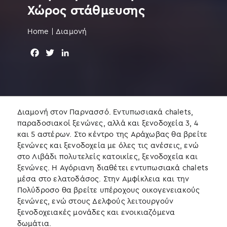
Χώρος στάθμευσης
Home
|
Διαμονή
F
T
L
a
w
i
c
i
n
e
t
k
b
t
e
o
e
d
Διαμονή στον Παρνασσό. Εντυπωσιακά chalets,
o
r
I
παραδοσιακοί ξενώνες, αλλά και ξενοδοχεία 3, 4
k
n
και 5 αστέρων. Στο κέντρο της Αράχωβας θα βρείτε
ξενώνες και ξενοδοχεία με όλες τις ανέσεις, ενώ
στο Λιβάδι πολυτελείς κατοικίες, ξενοδοχεία και
ξενώνες. Η Αγόριανη διαθέτει εντυπωσιακά chalets
μέσα στο ελατοδάσος. Στην Αμφίκλεια και την
Πολύδροσο θα βρείτε υπέροχους οικογενειακούς
ξενώνες, ενώ στους Δελφούς λειτουργούν
ξενοδοχειακές μονάδες και ενοικιαζόμενα
δωμάτια.