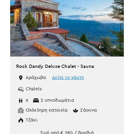
Rock Dandy Deluxe Chalet - Sauna
Αράχωβα
Δείτε το χάρτη
Chalets
6
2 υπνοδωμάτια
Ολόκληρη κατοικία
Σάουνα
Τζάκι
Τιμή από
€
280
/ βραδιά