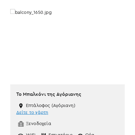
Το Μπαλκόνι της Αγόριανης
Επτάλοφος (Αγόριανη)
Δείτε το χάρτη
Ξενοδοχεία
WiFi
Εστιατόριο
Θέα