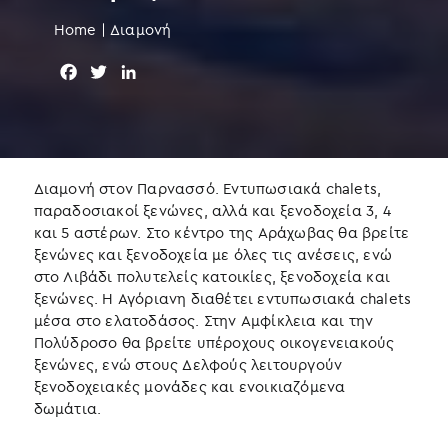
Home
|
Διαμονή
F
T
L
a
w
i
c
i
n
e
t
k
b
t
e
o
e
d
Διαμονή στον Παρνασσό. Εντυπωσιακά chalets,
o
r
I
παραδοσιακοί ξενώνες, αλλά και ξενοδοχεία 3, 4
k
n
και 5 αστέρων. Στο κέντρο της Αράχωβας θα βρείτε
ξενώνες και ξενοδοχεία με όλες τις ανέσεις, ενώ
στο Λιβάδι πολυτελείς κατοικίες, ξενοδοχεία και
ξενώνες. Η Αγόριανη διαθέτει εντυπωσιακά chalets
μέσα στο ελατοδάσος. Στην Αμφίκλεια και την
Πολύδροσο θα βρείτε υπέροχους οικογενειακούς
ξενώνες, ενώ στους Δελφούς λειτουργούν
ξενοδοχειακές μονάδες και ενοικιαζόμενα
δωμάτια.