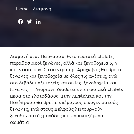
Home
|
Διαμονή
F
T
L
a
w
i
c
i
n
e
t
k
b
t
e
o
e
d
Διαμονή στον Παρνασσό. Εντυπωσιακά chalets,
o
r
I
παραδοσιακοί ξενώνες, αλλά και ξενοδοχεία 3, 4
k
n
και 5 αστέρων. Στο κέντρο της Αράχωβας θα βρείτε
ξενώνες και ξενοδοχεία με όλες τις ανέσεις, ενώ
στο Λιβάδι πολυτελείς κατοικίες, ξενοδοχεία και
ξενώνες. Η Αγόριανη διαθέτει εντυπωσιακά chalets
μέσα στο ελατοδάσος. Στην Αμφίκλεια και την
Πολύδροσο θα βρείτε υπέροχους οικογενειακούς
ξενώνες, ενώ στους Δελφούς λειτουργούν
ξενοδοχειακές μονάδες και ενοικιαζόμενα
δωμάτια.