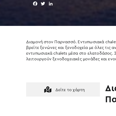
F
T
L
a
w
i
c
i
n
e
t
k
b
t
e
o
e
d
o
r
I
Διαμονή στον Παρνασσό. Εντυπωσιακά chalets
k
n
βρείτε ξενώνες και ξενοδοχεία με όλες τις α
εντυπωσιακά chalets μέσα στο ελατοδάσος. 
λειτουργούν ξενοδοχειακές μονάδες και ενο
Δι
Δείτε το χάρτη
Π