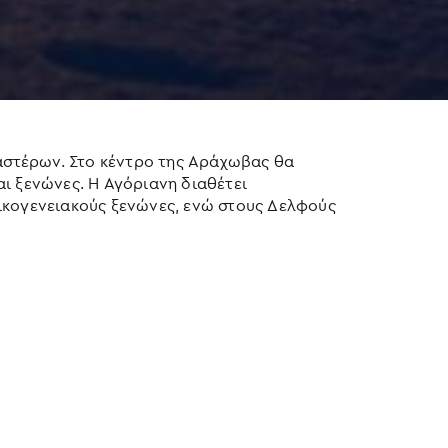
 αστέρων. Στο κέντρο της Αράχωβας θα
και ξενώνες. Η Αγόριανη διαθέτει
οικογενειακούς ξενώνες, ενώ στους Δελφούς