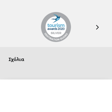
Σχόλια
Οn Parnassos is a great tourist board in
Arachova and Parnassos area. They help you