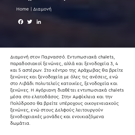
Home
|
Διαμονή
F
T
L
a
w
i
c
i
n
e
t
k
b
t
e
o
e
d
Διαμονή στον Παρνασσό. Εντυπωσιακά chalets,
o
r
I
παραδοσιακοί ξενώνες, αλλά και ξενοδοχεία 3, 4
k
n
και 5 αστέρων. Στο κέντρο της Αράχωβας θα βρείτε
ξενώνες και ξενοδοχεία με όλες τις ανέσεις, ενώ
στο Λιβάδι πολυτελείς κατοικίες, ξενοδοχεία και
ξενώνες. Η Αγόριανη διαθέτει εντυπωσιακά chalets
μέσα στο ελατοδάσος. Στην Αμφίκλεια και την
Πολύδροσο θα βρείτε υπέροχους οικογενειακούς
ξενώνες, ενώ στους Δελφούς λειτουργούν
ξενοδοχειακές μονάδες και ενοικιαζόμενα
δωμάτια.