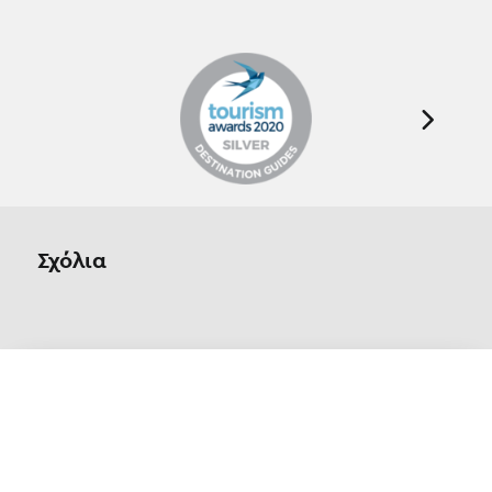
Σχόλια
Οn Parnassos is a great tourist board in
Arachova and Parnassos area. They help you