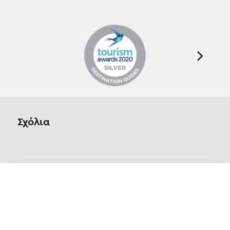
Σχόλια
Οn Parnassos is a great tourist board in
Arachova and Parnassos area. They help you