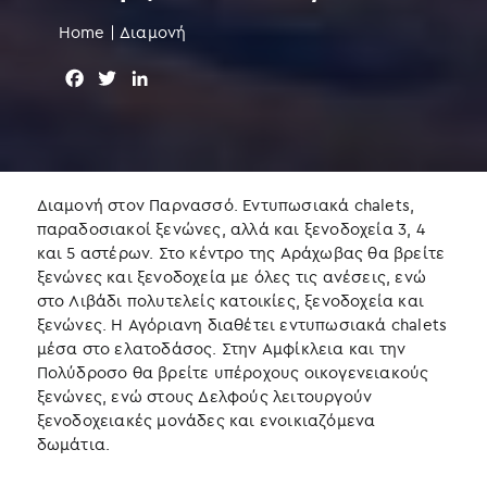
Home
|
Διαμονή
F
T
L
a
w
i
c
i
n
e
t
k
b
t
e
o
e
d
Διαμονή στον Παρνασσό. Εντυπωσιακά chalets,
o
r
I
παραδοσιακοί ξενώνες, αλλά και ξενοδοχεία 3, 4
k
n
και 5 αστέρων. Στο κέντρο της Αράχωβας θα βρείτε
ξενώνες και ξενοδοχεία με όλες τις ανέσεις, ενώ
στο Λιβάδι πολυτελείς κατοικίες, ξενοδοχεία και
ξενώνες. Η Αγόριανη διαθέτει εντυπωσιακά chalets
μέσα στο ελατοδάσος. Στην Αμφίκλεια και την
Πολύδροσο θα βρείτε υπέροχους οικογενειακούς
ξενώνες, ενώ στους Δελφούς λειτουργούν
ξενοδοχειακές μονάδες και ενοικιαζόμενα
δωμάτια.