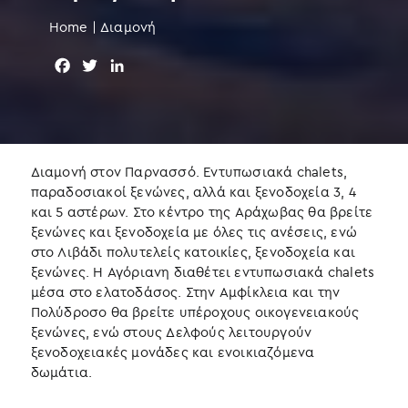
Home
|
Διαμονή
F
T
L
a
w
i
c
i
n
e
t
k
b
t
e
o
e
d
Διαμονή στον Παρνασσό. Εντυπωσιακά chalets,
o
r
I
παραδοσιακοί ξενώνες, αλλά και ξενοδοχεία 3, 4
k
n
και 5 αστέρων. Στο κέντρο της Αράχωβας θα βρείτε
ξενώνες και ξενοδοχεία με όλες τις ανέσεις, ενώ
στο Λιβάδι πολυτελείς κατοικίες, ξενοδοχεία και
ξενώνες. Η Αγόριανη διαθέτει εντυπωσιακά chalets
μέσα στο ελατοδάσος. Στην Αμφίκλεια και την
Πολύδροσο θα βρείτε υπέροχους οικογενειακούς
ξενώνες, ενώ στους Δελφούς λειτουργούν
ξενοδοχειακές μονάδες και ενοικιαζόμενα
δωμάτια.