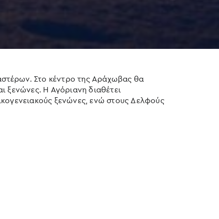
 αστέρων. Στο κέντρο της Αράχωβας θα
και ξενώνες. Η Αγόριανη διαθέτει
οικογενειακούς ξενώνες, ενώ στους Δελφούς