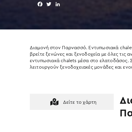
F
T
L
a
w
i
c
i
n
e
t
k
b
t
e
o
e
d
o
r
I
Διαμονή στον Παρνασσό. Εντυπωσιακά chalets
k
n
βρείτε ξενώνες και ξενοδοχεία με όλες τις α
εντυπωσιακά chalets μέσα στο ελατοδάσος. 
λειτουργούν ξενοδοχειακές μονάδες και ενο
Δι
Δείτε το χάρτη
Π