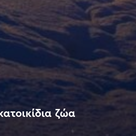
 κατοικίδια ζώα