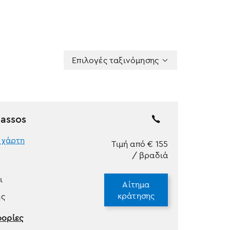
Επιλογές ταξινόμησης
σης
assos
 χάρτη
Τιμή από
€
155
/ βραδιά
ι
Αίτημα
κράτησης
ης
φορίες