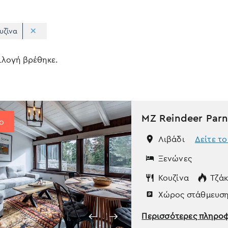
υζίνα
Apply
Επιλογές
πιλογή βρέθηκε.
sorting
ταξινόμη
MZ Reindeer Parn
ο
Λιβάδι
Δείτε το
Ξενώνες
Κουζίνα
Τζάκ
Χώρος στάθμευσ
Περισσότερες πληρο