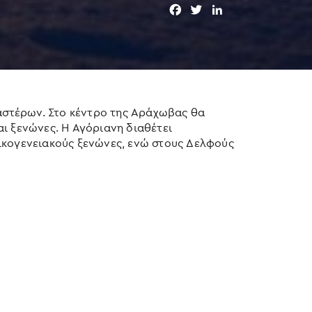
F
T
L
a
w
i
c
i
n
e
t
k
b
t
e
o
e
d
o
r
I
 αστέρων. Στο κέντρο της Αράχωβας θα
k
n
και ξενώνες. Η Αγόριανη διαθέτει
οικογενειακούς ξενώνες, ενώ στους Δελφούς