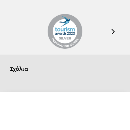
Σχόλια
Οn Parnassos is a great tourist board in
Arachova and Parnassos area. They help you