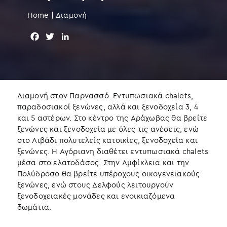
Home
|
Διαμονή
F
T
L
a
w
i
c
i
n
e
t
k
b
t
e
o
e
d
Διαμονή στον Παρνασσό. Εντυπωσιακά chalets,
o
r
I
παραδοσιακοί ξενώνες, αλλά και ξενοδοχεία 3, 4
k
n
και 5 αστέρων. Στο κέντρο της Αράχωβας θα βρείτε
ξενώνες και ξενοδοχεία με όλες τις ανέσεις, ενώ
στο Λιβάδι πολυτελείς κατοικίες, ξενοδοχεία και
ξενώνες. Η Αγόριανη διαθέτει εντυπωσιακά chalets
μέσα στο ελατοδάσος. Στην Αμφίκλεια και την
Πολύδροσο θα βρείτε υπέροχους οικογενειακούς
ξενώνες, ενώ στους Δελφούς λειτουργούν
ξενοδοχειακές μονάδες και ενοικιαζόμενα
δωμάτια.