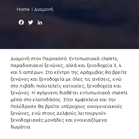
Home
|
Διαμονή
F
T
L
a
w
i
c
i
n
e
t
k
b
t
e
o
e
d
Διαμονή στον Παρνασσό. Εντυπωσιακά chalets,
o
r
I
παραδοσιακοί ξενώνες, αλλά και ξενοδοχεία 3, 4
k
n
και 5 αστέρων. Στο κέντρο της Αράχωβας θα βρείτε
ξενώνες και ξενοδοχεία με όλες τις ανέσεις, ενώ
στο Λιβάδι πολυτελείς κατοικίες, ξενοδοχεία και
ξενώνες. Η Αγόριανη διαθέτει εντυπωσιακά chalets
μέσα στο ελατοδάσος. Στην Αμφίκλεια και την
Πολύδροσο θα βρείτε υπέροχους οικογενειακούς
ξενώνες, ενώ στους Δελφούς λειτουργούν
ξενοδοχειακές μονάδες και ενοικιαζόμενα
δωμάτια.