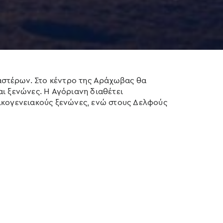
 αστέρων. Στο κέντρο της Αράχωβας θα
και ξενώνες. Η Αγόριανη διαθέτει
οικογενειακούς ξενώνες, ενώ στους Δελφούς