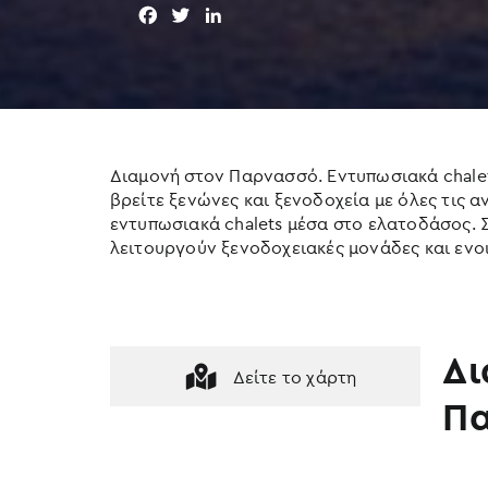
F
T
L
a
w
i
c
i
n
e
t
k
b
t
e
o
e
d
o
r
I
Διαμονή στον Παρνασσό. Εντυπωσιακά chalets
k
n
βρείτε ξενώνες και ξενοδοχεία με όλες τις α
εντυπωσιακά chalets μέσα στο ελατοδάσος. 
λειτουργούν ξενοδοχειακές μονάδες και ενο
Δι
Δείτε το χάρτη
Π