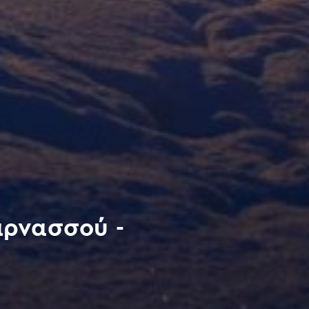
αρνασσού -