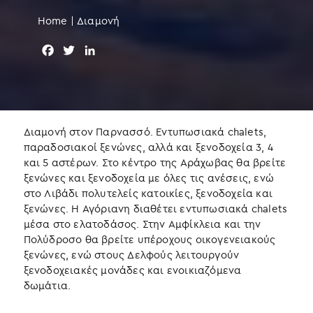
Home
|
Διαμονή
F
T
L
a
w
i
c
i
n
e
t
k
b
t
e
o
e
d
Διαμονή στον Παρνασσό. Εντυπωσιακά chalets,
o
r
I
παραδοσιακοί ξενώνες, αλλά και ξενοδοχεία 3, 4
k
n
και 5 αστέρων. Στο κέντρο της Αράχωβας θα βρείτε
ξενώνες και ξενοδοχεία με όλες τις ανέσεις, ενώ
στο Λιβάδι πολυτελείς κατοικίες, ξενοδοχεία και
ξενώνες. Η Αγόριανη διαθέτει εντυπωσιακά chalets
μέσα στο ελατοδάσος. Στην Αμφίκλεια και την
Πολύδροσο θα βρείτε υπέροχους οικογενειακούς
ξενώνες, ενώ στους Δελφούς λειτουργούν
ξενοδοχειακές μονάδες και ενοικιαζόμενα
δωμάτια.