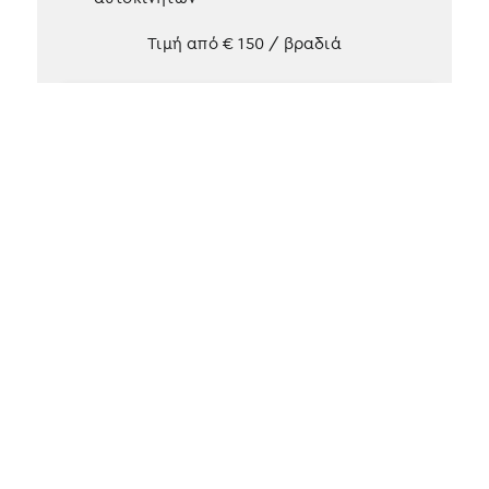
Τιμή από
€
150
/ βραδιά
Αίτημα κράτησης
Περισσότερες πληροφορίες
3 selections found.