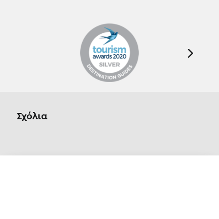
Σχόλια
Οn Parnassos is a great tourist board in
Arachova and Parnassos area. They help you