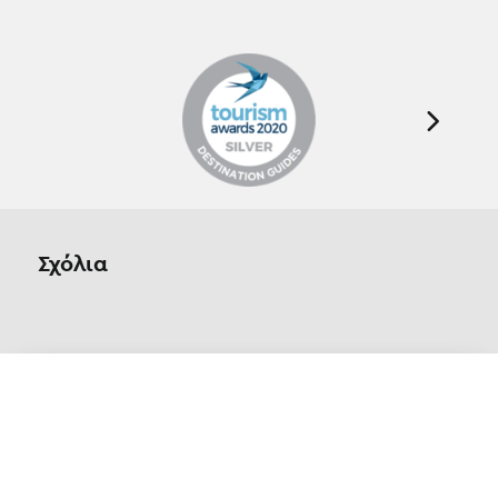
Σχόλια
Οn Parnassos is a great tourist board in
Arachova and Parnassos area. They help you