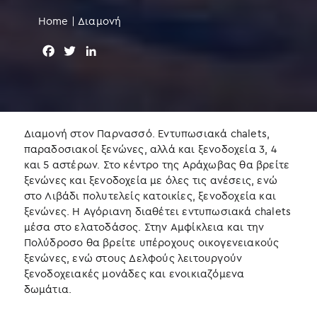
Home
|
Διαμονή
F
T
L
a
w
i
c
i
n
e
t
k
b
t
e
o
e
d
Διαμονή στον Παρνασσό. Εντυπωσιακά chalets,
o
r
I
παραδοσιακοί ξενώνες, αλλά και ξενοδοχεία 3, 4
k
n
και 5 αστέρων. Στο κέντρο της Αράχωβας θα βρείτε
ξενώνες και ξενοδοχεία με όλες τις ανέσεις, ενώ
στο Λιβάδι πολυτελείς κατοικίες, ξενοδοχεία και
ξενώνες. Η Αγόριανη διαθέτει εντυπωσιακά chalets
μέσα στο ελατοδάσος. Στην Αμφίκλεια και την
Πολύδροσο θα βρείτε υπέροχους οικογενειακούς
ξενώνες, ενώ στους Δελφούς λειτουργούν
ξενοδοχειακές μονάδες και ενοικιαζόμενα
δωμάτια.