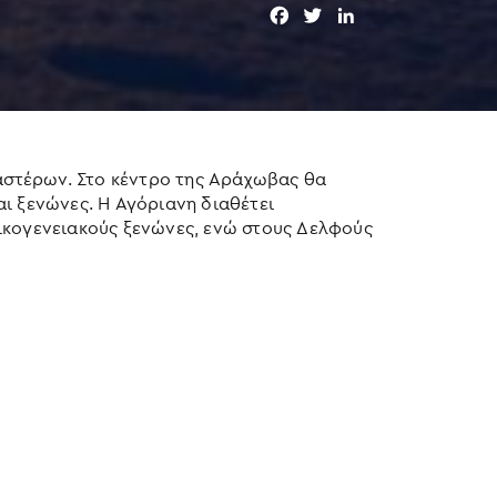
F
T
L
a
w
i
c
i
n
e
t
k
b
t
e
o
e
d
o
r
I
 αστέρων. Στο κέντρο της Αράχωβας θα
k
n
και ξενώνες. Η Αγόριανη διαθέτει
οικογενειακούς ξενώνες, ενώ στους Δελφούς