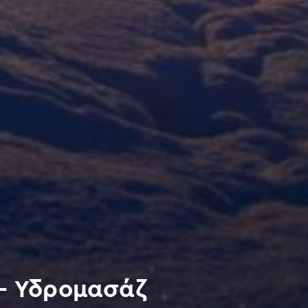
 – Υδρομασάζ