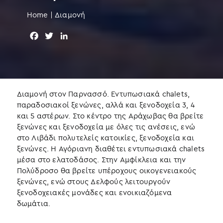
Home
|
Διαμονή
F
T
L
a
w
i
c
i
n
e
t
k
b
t
e
o
e
d
Διαμονή στον Παρνασσό. Εντυπωσιακά chalets,
o
r
I
παραδοσιακοί ξενώνες, αλλά και ξενοδοχεία 3, 4
k
n
και 5 αστέρων. Στο κέντρο της Αράχωβας θα βρείτε
ξενώνες και ξενοδοχεία με όλες τις ανέσεις, ενώ
στο Λιβάδι πολυτελείς κατοικίες, ξενοδοχεία και
ξενώνες. Η Αγόριανη διαθέτει εντυπωσιακά chalets
μέσα στο ελατοδάσος. Στην Αμφίκλεια και την
Πολύδροσο θα βρείτε υπέροχους οικογενειακούς
ξενώνες, ενώ στους Δελφούς λειτουργούν
ξενοδοχειακές μονάδες και ενοικιαζόμενα
δωμάτια.