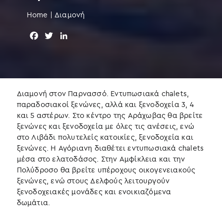
Home
|
Διαμονή
F
T
L
a
w
i
c
i
n
e
t
k
b
t
e
o
e
d
Διαμονή στον Παρνασσό. Εντυπωσιακά chalets,
o
r
I
παραδοσιακοί ξενώνες, αλλά και ξενοδοχεία 3, 4
k
n
και 5 αστέρων. Στο κέντρο της Αράχωβας θα βρείτε
ξενώνες και ξενοδοχεία με όλες τις ανέσεις, ενώ
στο Λιβάδι πολυτελείς κατοικίες, ξενοδοχεία και
ξενώνες. Η Αγόριανη διαθέτει εντυπωσιακά chalets
μέσα στο ελατοδάσος. Στην Αμφίκλεια και την
Πολύδροσο θα βρείτε υπέροχους οικογενειακούς
ξενώνες, ενώ στους Δελφούς λειτουργούν
ξενοδοχειακές μονάδες και ενοικιαζόμενα
δωμάτια.