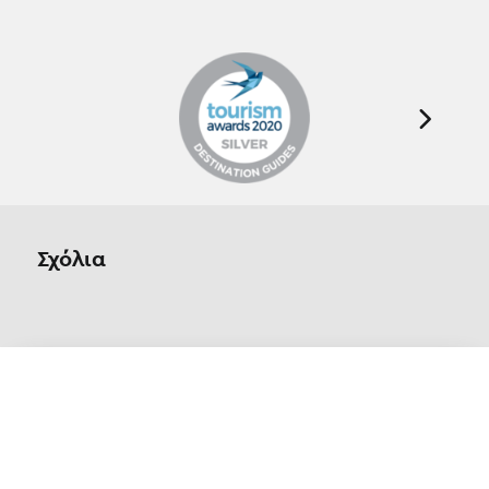
Σχόλια
Οn Parnassos is a great tourist board in
Arachova and Parnassos area. They help you