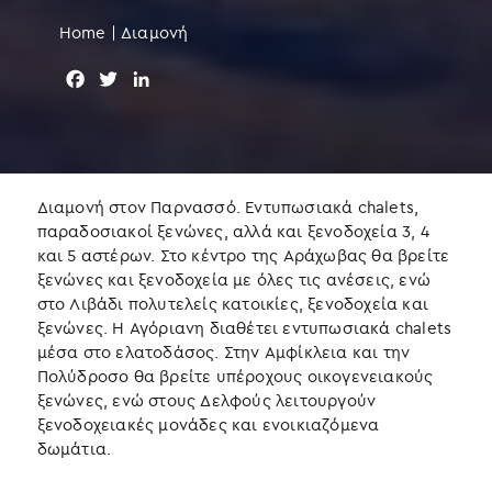
Home
|
Διαμονή
F
T
L
a
w
i
c
i
n
e
t
k
b
t
e
o
e
d
Διαμονή στον Παρνασσό. Εντυπωσιακά chalets,
o
r
I
παραδοσιακοί ξενώνες, αλλά και ξενοδοχεία 3, 4
k
n
και 5 αστέρων. Στο κέντρο της Αράχωβας θα βρείτε
ξενώνες και ξενοδοχεία με όλες τις ανέσεις, ενώ
στο Λιβάδι πολυτελείς κατοικίες, ξενοδοχεία και
ξενώνες. Η Αγόριανη διαθέτει εντυπωσιακά chalets
μέσα στο ελατοδάσος. Στην Αμφίκλεια και την
Πολύδροσο θα βρείτε υπέροχους οικογενειακούς
ξενώνες, ενώ στους Δελφούς λειτουργούν
ξενοδοχειακές μονάδες και ενοικιαζόμενα
δωμάτια.