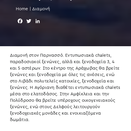
Home
|
Διαμονή
F
T
L
a
w
i
c
i
n
e
t
k
b
t
e
o
e
d
Διαμονή στον Παρνασσό. Εντυπωσιακά chalets,
o
r
I
παραδοσιακοί ξενώνες, αλλά και ξενοδοχεία 3, 4
k
n
και 5 αστέρων. Στο κέντρο της Αράχωβας θα βρείτε
ξενώνες και ξενοδοχεία με όλες τις ανέσεις, ενώ
στο Λιβάδι πολυτελείς κατοικίες, ξενοδοχεία και
ξενώνες. Η Αγόριανη διαθέτει εντυπωσιακά chalets
μέσα στο ελατοδάσος. Στην Αμφίκλεια και την
Πολύδροσο θα βρείτε υπέροχους οικογενειακούς
ξενώνες, ενώ στους Δελφούς λειτουργούν
ξενοδοχειακές μονάδες και ενοικιαζόμενα
δωμάτια.