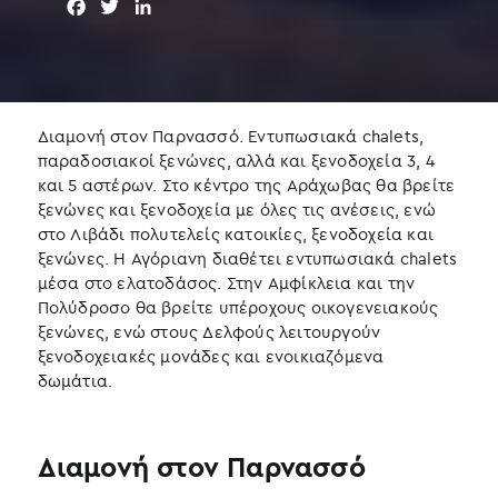
F
T
L
a
w
i
c
i
n
e
t
k
b
t
e
o
e
d
Διαμονή στον Παρνασσό. Εντυπωσιακά chalets,
o
r
I
παραδοσιακοί ξενώνες, αλλά και ξενοδοχεία 3, 4
k
n
και 5 αστέρων. Στο κέντρο της Αράχωβας θα βρείτε
ξενώνες και ξενοδοχεία με όλες τις ανέσεις, ενώ
στο Λιβάδι πολυτελείς κατοικίες, ξενοδοχεία και
ξενώνες. Η Αγόριανη διαθέτει εντυπωσιακά chalets
μέσα στο ελατοδάσος. Στην Αμφίκλεια και την
Πολύδροσο θα βρείτε υπέροχους οικογενειακούς
ξενώνες, ενώ στους Δελφούς λειτουργούν
ξενοδοχειακές μονάδες και ενοικιαζόμενα
δωμάτια.
Διαμονή στον Παρνασσό