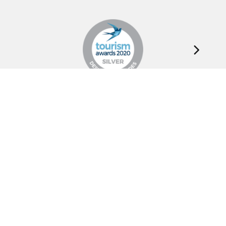
Σχόλια
Οn Parnassos is a great tourist board in
Arachova and Parnassos area. They help you
with booking, find accommodations and