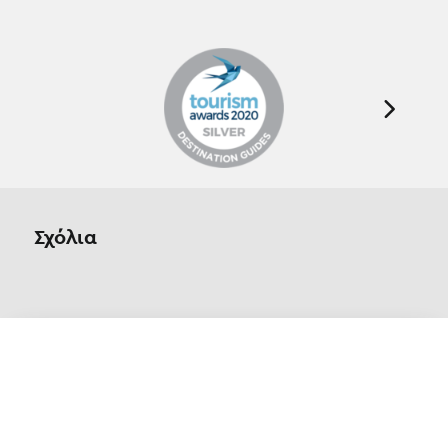
Σχόλια
Οn Parnassos is a great tourist board in
Arachova and Parnassos area. They help you