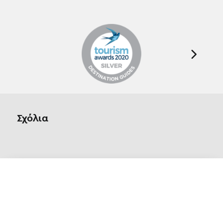
Σχόλια
Οn Parnassos is a great tourist board in
Arachova and Parnassos area. They help you