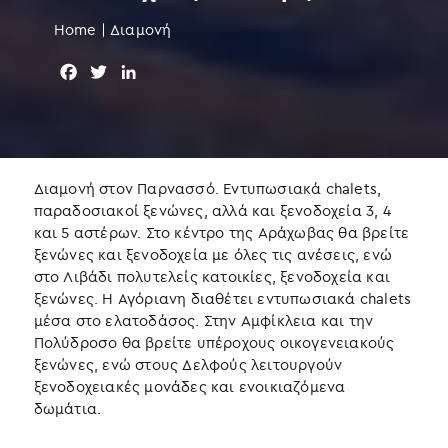
Home
|
Διαμονή
F
T
L
a
w
i
c
i
n
e
t
k
b
t
e
o
e
d
Διαμονή στον Παρνασσό. Εντυπωσιακά chalets,
o
r
I
παραδοσιακοί ξενώνες, αλλά και ξενοδοχεία 3, 4
k
n
και 5 αστέρων. Στο κέντρο της Αράχωβας θα βρείτε
ξενώνες και ξενοδοχεία με όλες τις ανέσεις, ενώ
στο Λιβάδι πολυτελείς κατοικίες, ξενοδοχεία και
ξενώνες. Η Αγόριανη διαθέτει εντυπωσιακά chalets
μέσα στο ελατοδάσος. Στην Αμφίκλεια και την
Πολύδροσο θα βρείτε υπέροχους οικογενειακούς
ξενώνες, ενώ στους Δελφούς λειτουργούν
ξενοδοχειακές μονάδες και ενοικιαζόμενα
δωμάτια.