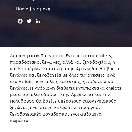
Home
|
Διαμονή
F
T
L
a
w
i
c
i
n
e
t
k
b
t
e
o
e
d
Διαμονή στον Παρνασσό. Εντυπωσιακά chalets,
o
r
I
παραδοσιακοί ξενώνες, αλλά και ξενοδοχεία 3, 4
k
n
και 5 αστέρων. Στο κέντρο της Αράχωβας θα βρείτε
ξενώνες και ξενοδοχεία με όλες τις ανέσεις, ενώ
στο Λιβάδι πολυτελείς κατοικίες, ξενοδοχεία και
ξενώνες. Η Αγόριανη διαθέτει εντυπωσιακά chalets
μέσα στο ελατοδάσος. Στην Αμφίκλεια και την
Πολύδροσο θα βρείτε υπέροχους οικογενειακούς
ξενώνες, ενώ στους Δελφούς λειτουργούν
ξενοδοχειακές μονάδες και ενοικιαζόμενα
δωμάτια.