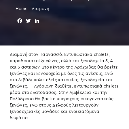
Home
|
Διαμονή
F
T
L
a
w
i
c
i
n
e
t
k
b
t
e
o
e
d
Διαμονή στον Παρνασσό. Εντυπωσιακά chalets,
o
r
I
παραδοσιακοί ξενώνες, αλλά και ξενοδοχεία 3, 4
k
n
και 5 αστέρων. Στο κέντρο της Αράχωβας θα βρείτε
ξενώνες και ξενοδοχεία με όλες τις ανέσεις, ενώ
στο Λιβάδι πολυτελείς κατοικίες, ξενοδοχεία και
ξενώνες. Η Αγόριανη διαθέτει εντυπωσιακά chalets
μέσα στο ελατοδάσος. Στην Αμφίκλεια και την
Πολύδροσο θα βρείτε υπέροχους οικογενειακούς
ξενώνες, ενώ στους Δελφούς λειτουργούν
ξενοδοχειακές μονάδες και ενοικιαζόμενα
δωμάτια.