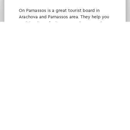
Οn Parnassos is a great tourist board in
Arachova and Parnassos area. They help you
with booking, find accommodations and
give a lot of interesting and useful
information about things to do in the area.
We visited the area last winter and had a
really great time.
Tine Listl
via Tripadvisor