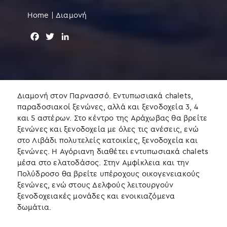
Home
|
Διαμονή
F
T
L
a
w
i
c
i
n
e
t
k
b
t
e
o
e
d
Διαμονή στον Παρνασσό. Εντυπωσιακά chalets,
o
r
I
παραδοσιακοί ξενώνες, αλλά και ξενοδοχεία 3, 4
k
n
και 5 αστέρων. Στο κέντρο της Αράχωβας θα βρείτε
ξενώνες και ξενοδοχεία με όλες τις ανέσεις, ενώ
στο Λιβάδι πολυτελείς κατοικίες, ξενοδοχεία και
ξενώνες. Η Αγόριανη διαθέτει εντυπωσιακά chalets
μέσα στο ελατοδάσος. Στην Αμφίκλεια και την
Πολύδροσο θα βρείτε υπέροχους οικογενειακούς
ξενώνες, ενώ στους Δελφούς λειτουργούν
ξενοδοχειακές μονάδες και ενοικιαζόμενα
δωμάτια.