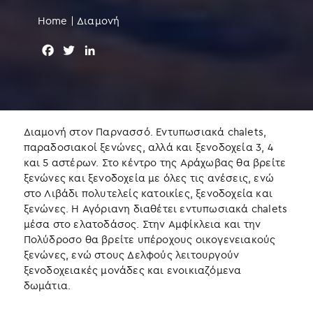
Home
|
Διαμονή
F
T
L
a
w
i
c
i
n
e
t
k
b
t
e
o
e
d
Διαμονή στον Παρνασσό. Εντυπωσιακά chalets,
o
r
I
παραδοσιακοί ξενώνες, αλλά και ξενοδοχεία 3, 4
k
n
και 5 αστέρων. Στο κέντρο της Αράχωβας θα βρείτε
ξενώνες και ξενοδοχεία με όλες τις ανέσεις, ενώ
στο Λιβάδι πολυτελείς κατοικίες, ξενοδοχεία και
ξενώνες. Η Αγόριανη διαθέτει εντυπωσιακά chalets
μέσα στο ελατοδάσος. Στην Αμφίκλεια και την
Πολύδροσο θα βρείτε υπέροχους οικογενειακούς
ξενώνες, ενώ στους Δελφούς λειτουργούν
ξενοδοχειακές μονάδες και ενοικιαζόμενα
δωμάτια.