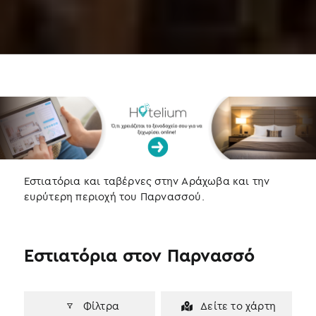
a
w
i
c
i
n
e
t
k
b
t
e
o
e
d
o
r
I
k
n
Εστιατόρια και ταβέρνες στην Αράχωβα και την
ευρύτερη περιοχή του Παρνασσού.
Εστιατόρια στον Παρνασσό
Φίλτρα
Δείτε το χάρτη