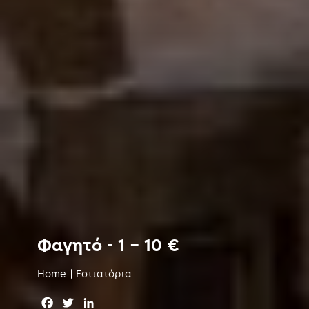
Φαγητό - 1 – 10 €
Home
|
Εστιατόρια
F
T
L