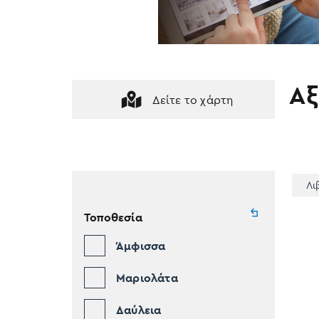
Αξ
Δείτε το χάρτη
Λι
Τοποθεσία
Άμφισσα
Μαριολάτα
Δαύλεια