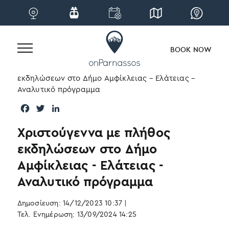
BOOK NOW
Skip
Home
|
Blog
|
Νέα
|
Χριστούγεννα με πλήθος
to
εκδηλώσεων στο Δήμο Αμφίκλειας – Ελάτειας –
content
Αναλυτικό πρόγραμμα
F
T
L
a
w
i
Χριστούγεννα με πλήθος
c
i
n
e
t
k
εκδηλώσεων στο Δήμο
b
t
e
Αμφίκλειας - Ελάτειας -
o
e
d
o
r
I
Αναλυτικό πρόγραμμα
k
n
Δημοσίευση: 14/12/2023 10:37
|
Τελ. Ενημέρωση: 13/09/2024 14:25