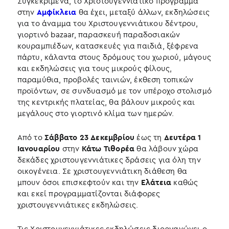
Συγκεκριμένα, το Χριστουγεννιάτικο πρόγραμμα
στην
Αμφίκλεια
θα έχει, μεταξύ άλλων, εκδηλώσεις
για το άναμμα του Χριστουγεννιάτικου δέντρου,
γιορτινό bazaar, παρασκευή παραδοσιακών
κουραμπιέδων, κατασκευές για παιδιά, ξέφρενα
πάρτυ, κάλαντα στους δρόμους του χωριού, μάγους
και εκδηλώσεις για τους μικρούς φίλους,
παραμύθια, προβολές ταινιών, έκθεση τοπικών
προϊόντων, σε συνδυασμό με τον υπέροχο στολισμό
της κεντρικής πλατείας, θα βάλουν μικρούς και
μεγάλους στο γιορτινό κλίμα των ημερών.
Από το
Σάββατο 23 Δεκεμβρίου
έως τη
Δευτέρα 1
Ιανουαρίου
στην
Κάτω Τιθορέα
θα λάβουν χώρα
δεκάδες χριστουγεννιάτικες δράσεις για όλη την
οικογένεια. Σε χριστουγεννιάτικη διάθεση θα
μπουν όσοι επισκεφτούν και την
Ελάτεια
καθώς
και εκεί προγραμματίζονται διάφορες
χριστουγεννιάτικες εκδηλώσεις.
Τις Χριστουγεννιάτικες εκδηλώσεις διοργανώνει ο